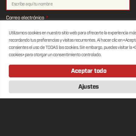
Correo electrónico
Utilizamos cookies en nuestro sitio web para ofrecerte la experiencia má
recordando tus preferencias y visitas recurrentes. Al hacer clic en «Acept
He leído y acepto la política de privacidad
consientes el uso de TODAS las cookies. Sin embargo, puedes visitar la 
cookies» para otorgar un consentimiento controlado.
Enviar
LA PLAYLIST OFICIAL DEL FESTIVAL
Aceptar todo
Ajustes