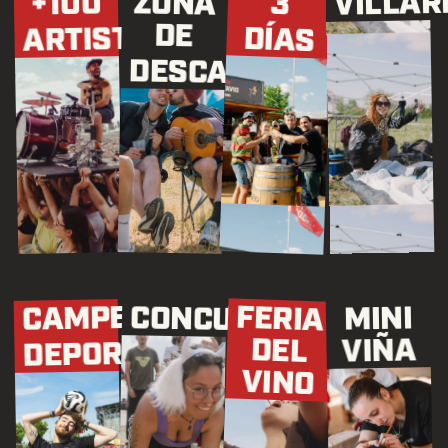
VILLAR
ZONA
+100
3
DE
ARTISTAS
DÍAS
DESCANSO
CAMPEONATOS
FERIA
CONCURSOS
MINI
DEL
VIÑA
DEPORTIVOS
VINO